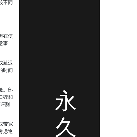
较不同
但在使
意事
或延迟
的时间
永
险。部
口碑和
件评测
久
或带宽
考虑逐