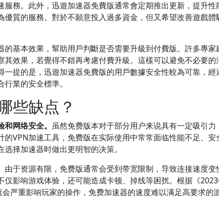
速服務。此外，迅遊加速器免費版通常會定期推出更新，提升性
為優質的服務。對於不願意投入過多資金，但又希望改善遊戲體
器的基本效果，幫助用戶判斷是否需要升級到付費版。許多專家
觀察其效果，若覺得不錯再考慮付費升級。這樣可以避免不必要的
得一提的是，迅遊加速器免費版的用戶數據安全性較為可靠，經
合行業的安全標準。
哪些缺点？
验和网络安全。
虽然免费版本对于部分用户来说具有一定吸引力
计的VPN加速工具，免费版在实际使用中常常面临性能不足、安
在选择加速器时做出更明智的决策。
。由于资源有限，免费版通常会受到带宽限制，导致连接速度变
仅影响游戏体验，还可能造成卡顿、掉线等困扰。根据《2023
秒就会严重影响玩家的操作，免费加速器的速度难以满足高要求的