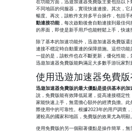
在功能方面，迅遊加速器免費版主要包括以下
不同地區的伺服器，實現快速連接。其次，它
暢度。再次，該軟件支持多平台操作，包括手
動連接功能
，每次啟動後會自動連接到最佳伺
的界面，即使是新手用戶也能輕鬆上手，快速
除了基本的加速功能外，迅遊加速器免費版還
連接不穩定時自動重連的保障措施。這些功能
一提的是，該軟件也在不斷更新，優化性能，
迅遊加速器免費版能夠滿足大多數手游玩家對
使用迅遊加速器免費版
迅遊加速器免費版的最大優點是提供基本的加
說，免費版能有效降低延遲，提高連接穩定性
家能快速上手，無需擔心額外的經濟負擔。此
際使用中的可靠性。根據2023年的用戶調查
遲較高的國家和地區，免費版的效果尤為明顯
使用免費版的另一個顯著優點是操作簡單，無