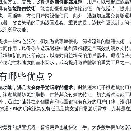
幾個方面。首先，它提供
多國伺服器選擇
，用戶可以根據遊戲需
具有
智能路由技術
，能自動優化數據傳輸路徑，降低延時，提升
機、電腦等，方便用戶跨設備使用。此外，迅遊加速器免費版還
服器，省去繁瑣的手動設置過程。重要的是，該軟件還設計了簡
找到所需功能。
提供一些特色服務，例如遊戲專屬優化、節省流量的壓縮技術，
共同作用，確保你在遊玩過程中能夠獲得穩定且高效的網絡支持
並增加新的伺服器節點，以應對日益增長的用戶需求。通過這些
於穩定性和速度的基本要求，成為提升遊戲體驗的重要工具之一
有哪些优点？
速功能，滿足大多數手游玩家的需求。
對於經常玩手機遊戲的用
，讓遊戲體驗更加順暢。由於其免付費的特性，初次嘗試這款工
外，迅遊加速器在多個國家和地區都擁有良好的用戶口碑，證明
，超過70%的玩家認為免費版已足夠支援日常遊玩需求，尤其是在
。
需繁雜的設置流程，普通用戶也能快速上手。大多數手機加速器V