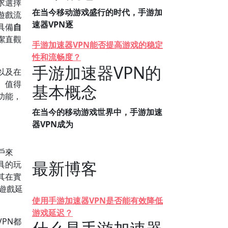
求選擇
在当今移动游戏盛行的时代，手游加
遊戲流
速器VPN逐
具備
自
潔直觀
手游加速器VPN能否提高游戏的稳定
性和流畅度？
手游加速器VPN的
以及在
。值得
基本概念
功能，
。
在当今的移动游戏世界中，手游加速
器VPN成为
戶來
最新博客
具的玩
其在實
遊戲延
使用手游加速器VPN是否能有效降低
游戏延迟？
PN都