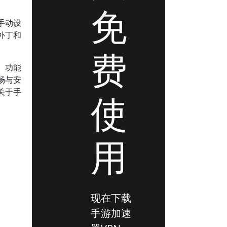
免
手动设
补丁和
费
、功能
畅与安
关于手
使
用
现在下载
手游加速